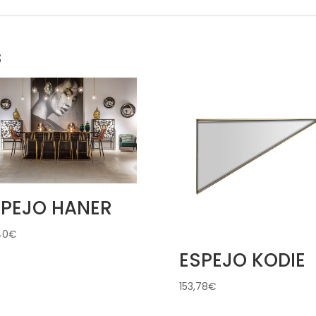
s
SPEJO HANER
40
€
ESPEJO KODIE
153,78
€