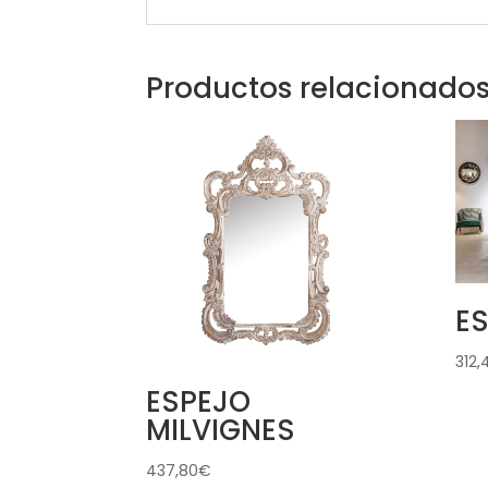
Productos relacionado
E
312,
ESPEJO
MILVIGNES
437,80
€