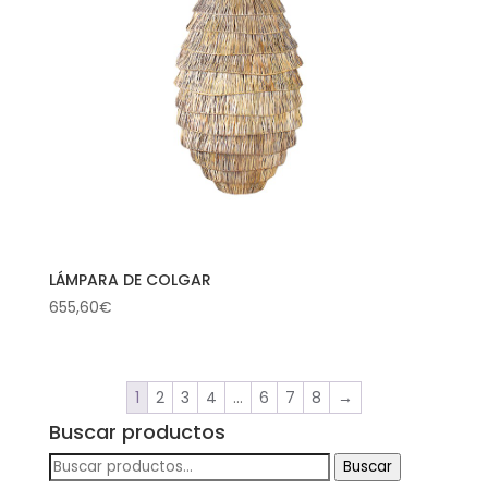
LÁMPARA DE COLGAR
655,60
€
1
2
3
4
…
6
7
8
→
Buscar productos
Buscar
Buscar