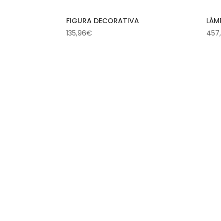
FIGURA DECORATIVA
LÁM
135,96
€
457