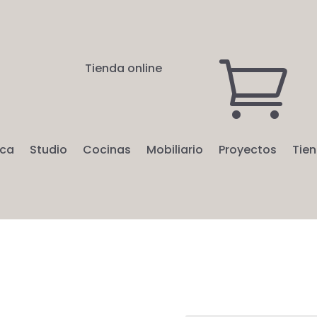

Tienda online
ica
Studio
Cocinas
Mobiliario
Proyectos
Tie