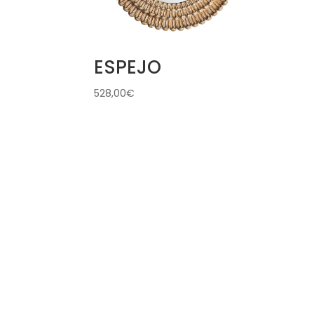
ESPEJO
528,00
€