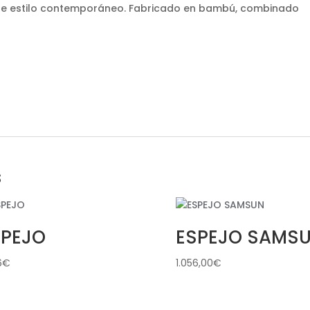
, de estilo contemporáneo. Fabricado en bambú, combinado
s
SPEJO
ESPEJO SAMS
6
€
1.056,00
€