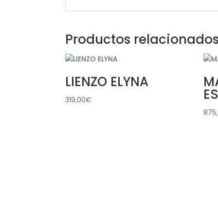
Productos relacionado
LIENZO ELYNA
M
E
319,00
€
875