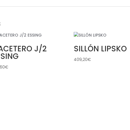
s
ACETERO J/2
SILLÓN LIPSKO
SSING
409,20
€
,60
€