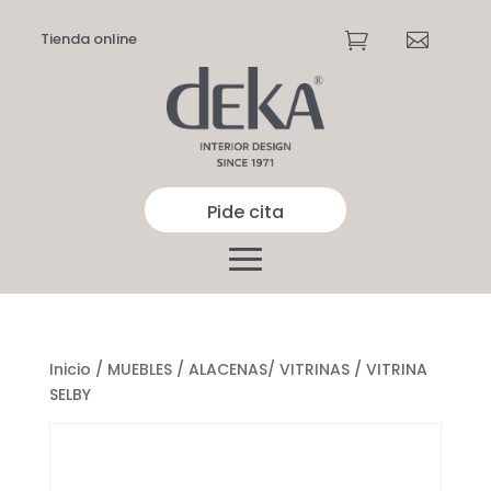
Tienda online


Pide cita
Inicio
/
MUEBLES
/
ALACENAS/ VITRINAS
/ VITRINA
SELBY