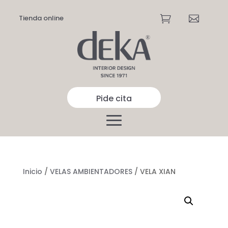
Tienda online


Pide cita
Inicio
/
VELAS AMBIENTADORES
/ VELA XIAN