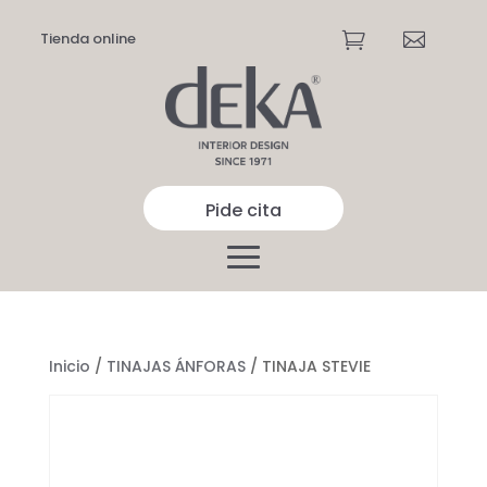
Tienda online


Pide cita
Inicio
/
TINAJAS ÁNFORAS
/ TINAJA STEVIE