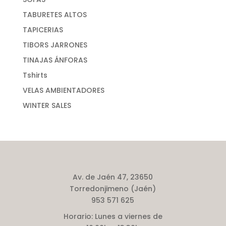
TABURETES ALTOS
TAPICERIAS
TIBORS JARRONES
TINAJAS ÁNFORAS
Tshirts
VELAS AMBIENTADORES
WINTER SALES
Av. de Jaén 47, 23650
Torredonjimeno (Jaén)
953 571 625
Horario:
Lunes a viernes de