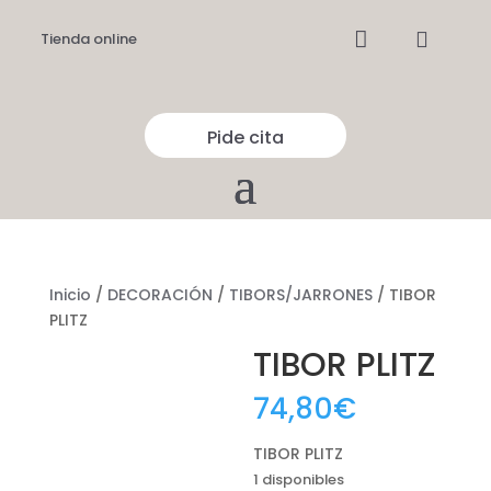


Tienda online
Pide cita
Inicio
/
DECORACIÓN
/
TIBORS/JARRONES
/ TIBOR
PLITZ
TIBOR PLITZ
74,80
€
TIBOR PLITZ
1 disponibles