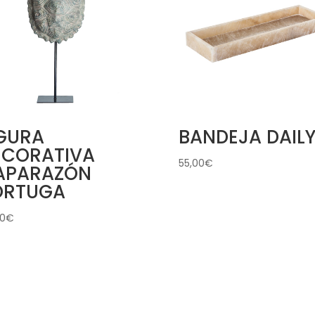
IGURA
BANDEJA DAIL
ECORATIVA
55,00
€
APARAZÓN
ORTUGA
20
€