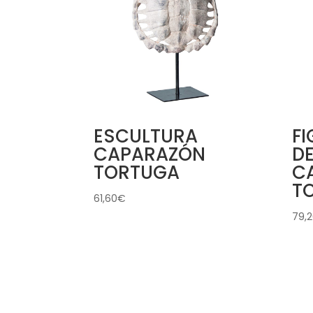
ESCULTURA
F
CAPARAZÓN
D
TORTUGA
C
T
61,60
€
79,