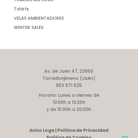
Tshirts
VELAS AMBIENTADORES
WINTER SALES
Av. de Jaén 47, 23650
Torredonjimeno (Jaén)
953 571 625
Horario:
Lunes a viernes de
10:00h a 13:30h
y de 15:00h a 20:00h
Aviso Lega | Política de Privacidad
Política de Cookies