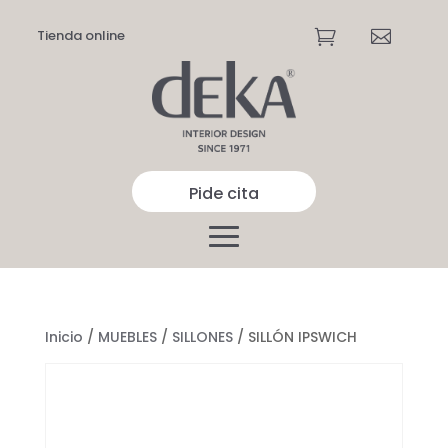
Tienda online


Pide cita
Inicio
/
MUEBLES
/
SILLONES
/ SILLÓN IPSWICH