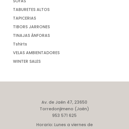
SOFAS
TABURETES ALTOS
TAPICERIAS
TIBORS JARRONES
TINAJAS ÁNFORAS
Tshirts
VELAS AMBIENTADORES
WINTER SALES
Av. de Jaén 47, 23650
Torredonjimeno (Jaén)
953 571 625
Horario:
Lunes a viernes de