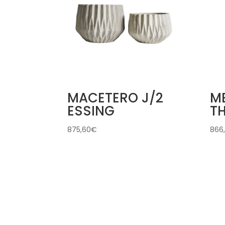
MACETERO J/2
ME
ESSING
T
875,60
€
866