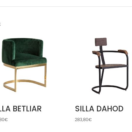
s
LLA BETLIAR
SILLA DAHOD
80
€
283,80
€