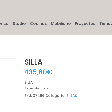
brica
Studio
Cocinas
Mobiliario
Proyectos
Tiend
SILLA
435,60
€
SILLA
Sin existencias
SKU:
37466
Categoría:
SILLAS