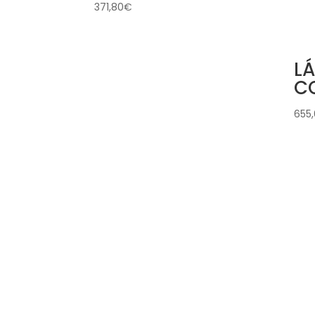
371,80
€
L
C
655