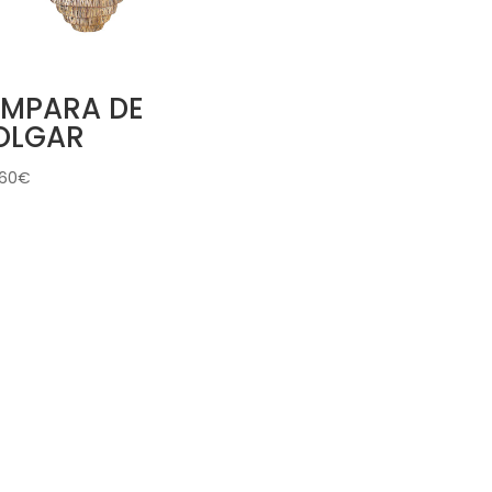
ÁMPARA DE
OLGAR
,60
€