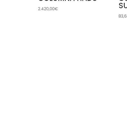
S
2.420,00
€
83,