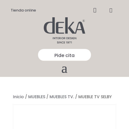


Tienda online
Pide cita
Inicio
/
MUEBLES
/
MUEBLES TV.
/ MUEBLE TV SELBY