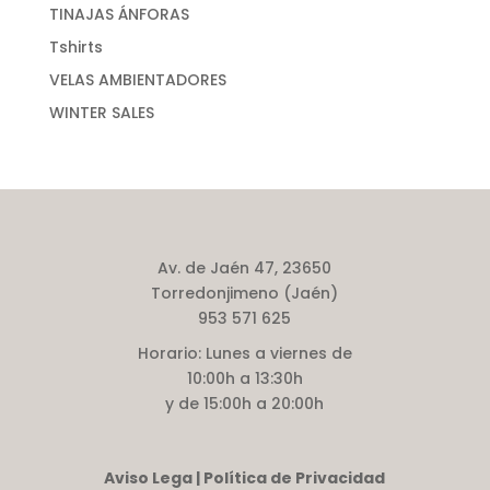
TINAJAS ÁNFORAS
Tshirts
VELAS AMBIENTADORES
WINTER SALES
Av. de Jaén 47, 23650
Torredonjimeno (Jaén)
953 571 625
Horario:
Lunes a viernes de
10:00h a 13:30h
y de 15:00h a 20:00h
Aviso Lega | Política de Privacidad