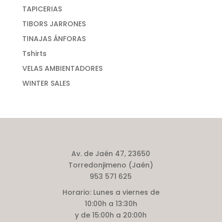
TAPICERIAS
TIBORS JARRONES
TINAJAS ÁNFORAS
Tshirts
VELAS AMBIENTADORES
WINTER SALES
Av. de Jaén 47, 23650
Torredonjimeno (Jaén)
953 571 625
Horario:
Lunes a viernes de
10:00h a 13:30h
y de 15:00h a 20:00h