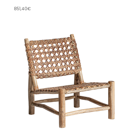
851,40
€