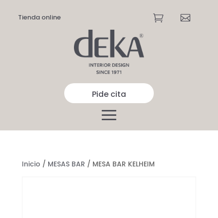
Tienda online


Pide cita
Inicio
/
MESAS BAR
/ MESA BAR KELHEIM