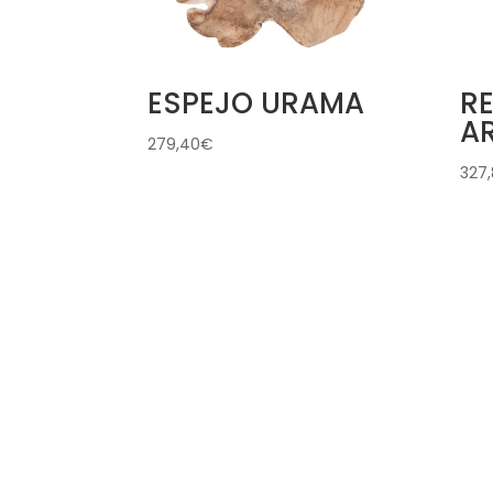
ESPEJO URAMA
R
A
279,40
€
327