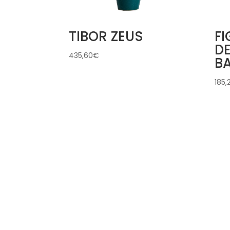
TIBOR ZEUS
F
D
435,60
€
B
185,