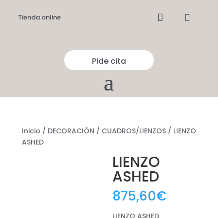


Tienda online
Pide cita
Inicio
/
DECORACIÓN
/
CUADROS/LIENZOS
/ LIENZO
ASHED
LIENZO
ASHED
875,60
€
LIENZO ASHED