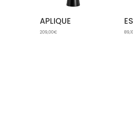
APLIQUE
E
209,00
€
89,1