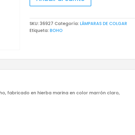
DE
COLGAR
SHIMA
cantidad
SKU:
36927
Categoría:
LÁMPARAS DE COLGAR
Etiqueta:
BOHO
ho, fabricado en hierba marina en color marrón claro,