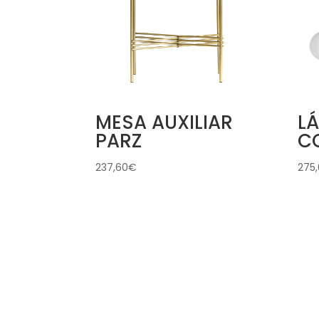
MESA AUXILIAR
L
PARZ
C
237,60
€
275