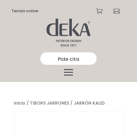
Tienda online


Pide cita
Inicio
/
TIBORS JARRONES
/ JARRÓN KALID