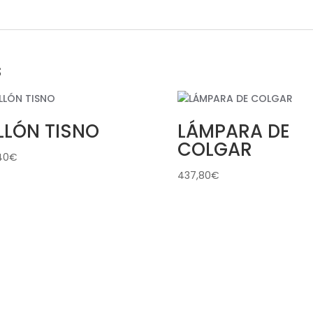
s
LLÓN TISNO
LÁMPARA DE
COLGAR
40
€
437,80
€