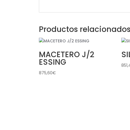
Productos relacionado
MACETERO J/2
SI
ESSING
851,
875,60
€