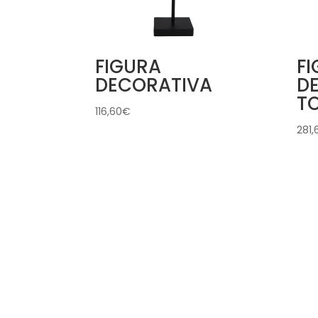
FIGURA
F
DECORATIVA
D
T
116,60
€
281,