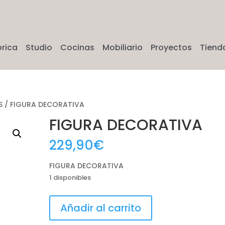
brica
Studio
Cocinas
Mobiliario
Proyectos
Tiend
S
/ FIGURA DECORATIVA
FIGURA DECORATIVA
229,90
€
FIGURA DECORATIVA
1 disponibles
FIGURA
Añadir al carrito
DECORATIVA
cantidad