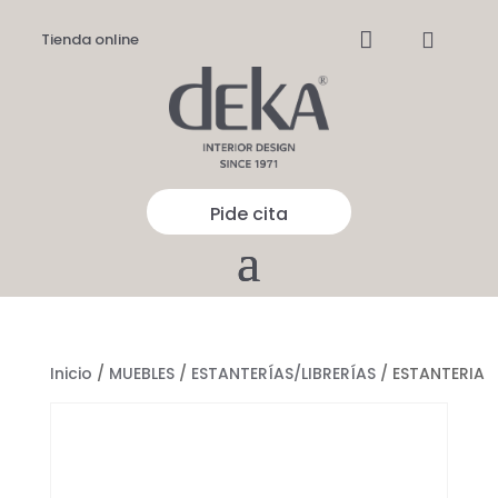


Tienda online
Pide cita
Inicio
/
MUEBLES
/
ESTANTERÍAS/LIBRERÍAS
/ ESTANTERIA