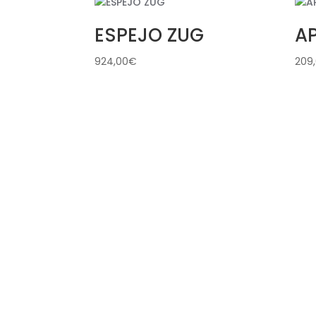
ESPEJO ZUG
AP
924,00
€
209