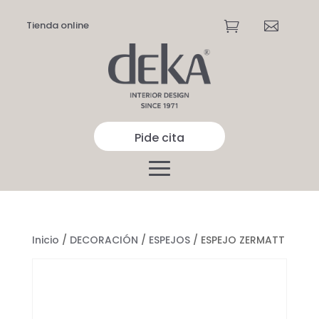
Tienda online


Pide cita
Inicio
/
DECORACIÓN
/
ESPEJOS
/ ESPEJO ZERMATT