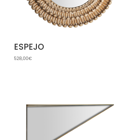
ESPEJO
528,00
€