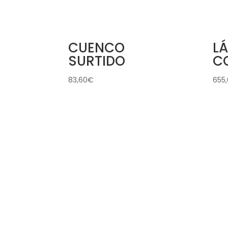
CUENCO
L
SURTIDO
C
83,60
€
655