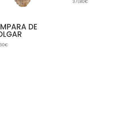
371,80
€
ÁMPARA DE
OLGAR
,60
€