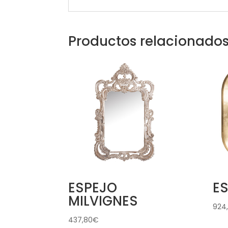
Productos relacionado
ESPEJO
E
MILVIGNES
924
437,80
€