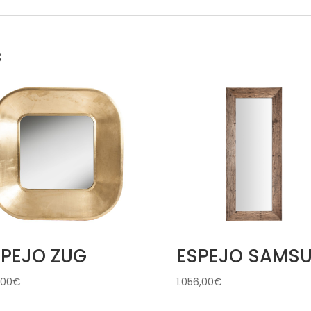
s
SPEJO ZUG
ESPEJO SAMS
,00
€
1.056,00
€