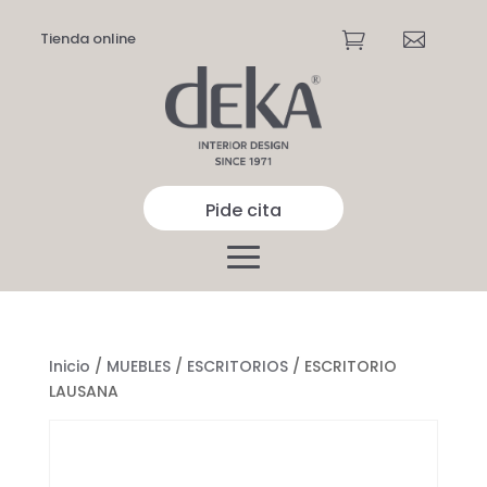
Tienda online


Pide cita
Inicio
/
MUEBLES
/
ESCRITORIOS
/ ESCRITORIO
LAUSANA