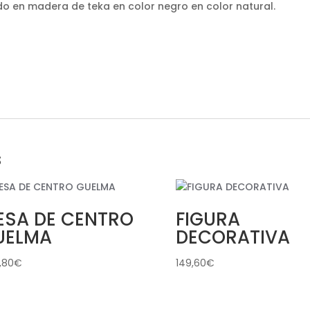
ado en madera de teka en color negro en color natural.
s
ESA DE CENTRO
FIGURA
UELMA
DECORATIVA
1,80
€
149,60
€