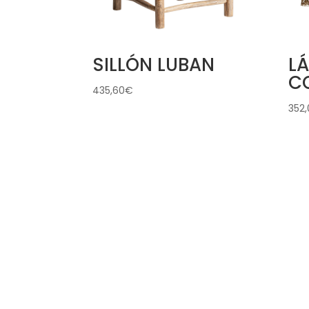
SILLÓN LUBAN
L
C
435,60
€
352,