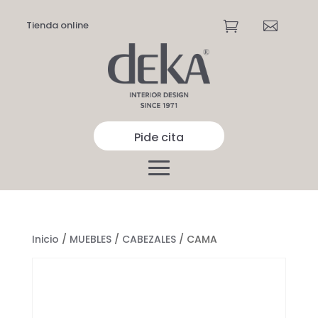
Tienda online


Pide cita
Inicio
/
MUEBLES
/
CABEZALES
/ CAMA