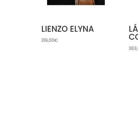
LIENZO ELYNA
L
C
319,00
€
363