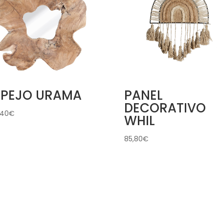
SPEJO URAMA
PANEL
DECORATIVO
,40
€
WHIL
85,80
€