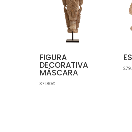
FIGURA
E
DECORATIVA
279
MÁSCARA
371,80
€