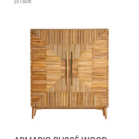
237,60
€