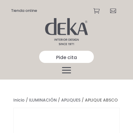
Tienda online


Pide cita
Inicio
/
ILUMINACIÓN
/
APLIQUES
/ APLIQUE ABSCO