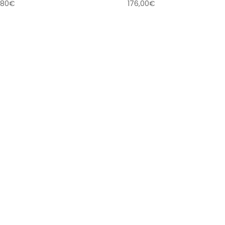
,80
€
176,00
€