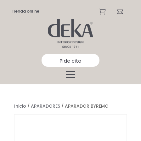
Tienda online


Pide cita
Inicio
/
APARADORES
/ APARADOR BYREMO