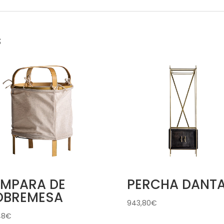
s
ÁMPARA DE
PERCHA DANT
OBREMESA
943,80
€
48
€