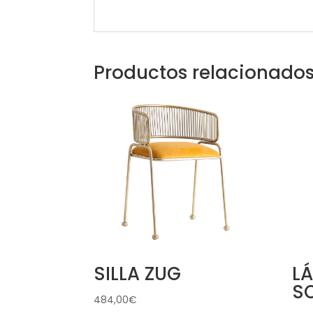
Productos relacionado
SILLA ZUG
L
S
484,00
€