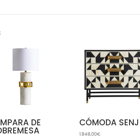
s
ÁMPARA DE
CÓMODA SENJ
OBREMESA
1.848,00
€