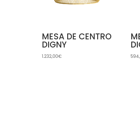
MESA DE CENTRO
ME
DIGNY
D
1.232,00
€
594