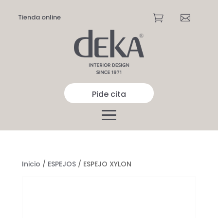
Tienda online


Pide cita
Inicio
/
ESPEJOS
/ ESPEJO XYLON